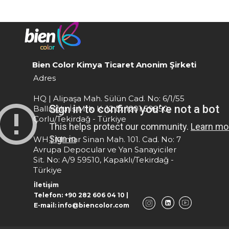
Bien Color Kimya Ticaret Anonim Şirketi
Adres
HQ | Alipaşa Mah. Sülün Cad. No: 6/1/55
Ballıoğlu İş Mrk. K: 12 D: 1201 59850,
Çorlu/Tekirdağ - Türkiye
WH | Mimar Sinan Mah. 101. Cad. No: 7
Avrupa Depocular ve Yan Sanayiciler
Sit. No: A/9 59510, Kapaklı/Tekirdağ -
Türkiye
İletişim
Telefon: +90 282 606 04 10 |
E-mail: info@biencolor.com