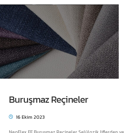
Buruşmaz Reçineler
16 Ekim 2023
NeoFlex FF Buruşmaz Reçineler Selülozik liflerden ve