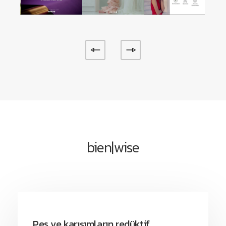
bien|wise
Pes ve karışımların redüktif