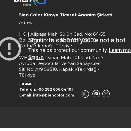
Bien Color Kimya Ticaret Anonim Şirketi
Adres
HQ | Alipaşa Mah. Sülün Cad. No: 6/1/55
Ballıoğlu İş Mrk. K: 12 D: 1201 59850,
Çorlu/Tekirdağ - Türkiye
WH | Mimar Sinan Mah. 101. Cad. No: 7
Avrupa Depocular ve Yan Sanayiciler
Sit. No: A/9 59510, Kapaklı/Tekirdağ -
Türkiye
İletişim
Telefon: +90 282 606 04 10 |
E-mail: info@biencolor.com