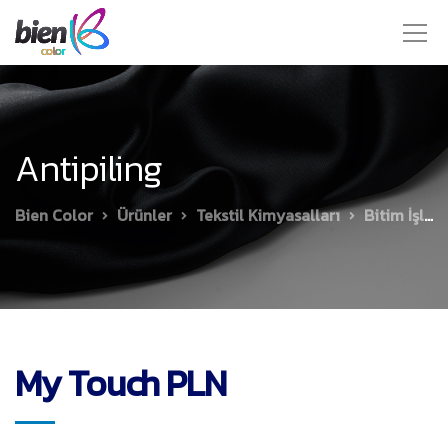
Antipiling
Bien Color
Ürünler
Tekstil Kimyasalları
Bitim İşlemleri
My Touch PLN