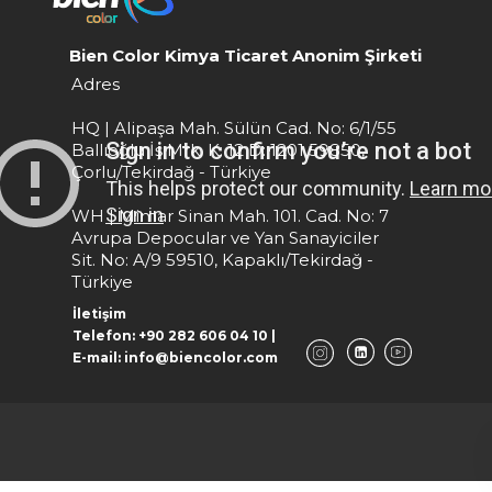
Bien Color Kimya Ticaret Anonim Şirketi
Adres
HQ | Alipaşa Mah. Sülün Cad. No: 6/1/55
Ballıoğlu İş Mrk. K: 12 D: 1201 59850,
Çorlu/Tekirdağ - Türkiye
WH | Mimar Sinan Mah. 101. Cad. No: 7
Avrupa Depocular ve Yan Sanayiciler
Sit. No: A/9 59510, Kapaklı/Tekirdağ -
Türkiye
İletişim
Telefon: +90 282 606 04 10 |
E-mail: info@biencolor.com