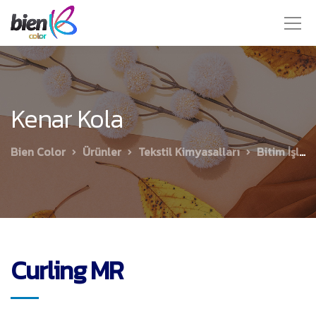
Kenar Kola
Bien Color
Ürünler
Tekstil Kimyasalları
Bitim İşlemleri
Curling MR