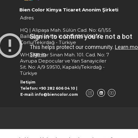
Bien Color Kimya Ticaret Anonim Şirketi
Adres
HQ | Alipaşa Mah. Sülün Cad. No: 6/1/55
Ballıoğlu İş Mrk. K: 12 D: 1201 59850,
Çorlu/Tekirdağ - Türkiye
WH | Mimar Sinan Mah. 101. Cad. No: 7
Avrupa Depocular ve Yan Sanayiciler
Sit. No: A/9 59510, Kapaklı/Tekirdağ -
Türkiye
İletişim
Telefon: +90 282 606 04 10 |
E-mail: info@biencolor.com