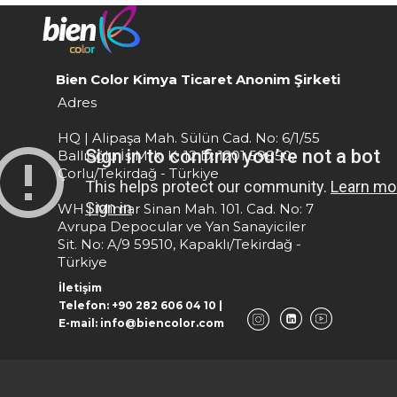
Bien Color Kimya Ticaret Anonim Şirketi
Adres
HQ | Alipaşa Mah. Sülün Cad. No: 6/1/55
Ballıoğlu İş Mrk. K: 12 D: 1201 59850,
Çorlu/Tekirdağ - Türkiye
WH | Mimar Sinan Mah. 101. Cad. No: 7
Avrupa Depocular ve Yan Sanayiciler
Sit. No: A/9 59510, Kapaklı/Tekirdağ -
Türkiye
İletişim
Telefon: +90 282 606 04 10 |
E-mail: info@biencolor.com