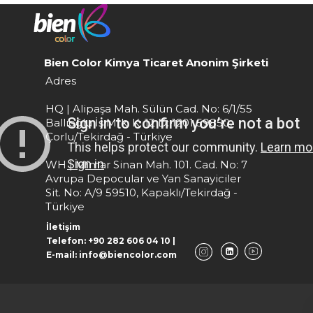
Bien Color Kimya Ticaret Anonim Şirketi
Adres
HQ | Alipaşa Mah. Sülün Cad. No: 6/1/55
Ballıoğlu İş Mrk. K: 12 D: 1201 59850,
Çorlu/Tekirdağ - Türkiye
WH | Mimar Sinan Mah. 101. Cad. No: 7
Avrupa Depocular ve Yan Sanayiciler
Sit. No: A/9 59510, Kapaklı/Tekirdağ -
Türkiye
İletişim
Telefon: +90 282 606 04 10 |
E-mail: info@biencolor.com